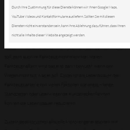
Durch Ihre Zustimmung für diese Dienste können wir Ihnen Google Maps,
YouTube Videos und Kontaktformulare ausliefern. Sollten Sie mit diesen
Diensten nicht einverstanden sein, kann Ihre Ablehnung dazu führen, dass Ihnen
nicht alle Inhalte dieser Website angezeigt werden.
Autobatterie ist das Herz des Motors und ein elementares
Bauteil Ihres Fahrzeuges. Wenn sie nicht funktioniert wie sie
soll, geht auch im Fahrzeug nicht mehr viel. Vielen
Fahrzeughaltern wird das erst dann bewusst, wenn der
Wagen nicht tut, was er soll. Dabei ist die Lebensdauer der
Fahrzeugbatterie von vielen Faktoren abhängig – lange
Standzeiten oder überwiegende Kurzstreckenfahrten
können die Lebensdauer reduzieren.
Zudem beanspruchen aktuelle Motorengenerationen mit