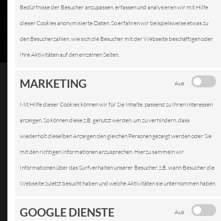
Bedürfnisse der Besucher anzupassen, erfassen und analysieren wir mit Hilfe
dieser Cookies anonymisierte Daten. So erfahren wir beispielsweise etwas zu
den Besucherzahlen, wie sich die Besucher mit der Webseite beschäftigen oder
Ihre Aktivitäten auf den einzelnen Seiten.
MARKETING
Aus
Mit Hilfe dieser Cookies können wir für Sie Inhalte, passend zu Ihren Interessen
BATTERIEDIENST
anzeigen. So können diese z.B. genutzt werden, um zu verhindern, dass
wiederholt dieselben Anzeigen den gleichen Personen gezeigt werden oder Sie
mit den richtigen Informationen anzusprechen. Hierzu sammeln wir
Informationen über das Surfverhalten unserer Besucher, z.B. wann Besucher die
Die
Webseite zuletzt besucht haben und welche Aktivitäten sie unternommen haben.
GOOGLE DIENSTE
Aus