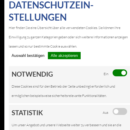
DATEN­SCHUTZ­EIN­
STELLUNGEN
KFZ-SERVICE IN
Hier finden Sie eine Übersicht über alle verwendeten Cookies. Sie können Ihre
BRAUNFELS
Einwilligung zu ganzen Kategorien geben oder sich weitere Informationen anzeigen
LEISTUNGEN
lassen und so nur bestimmte Cookie auswählen.
Auswahl bestätigen
Alle akzeptieren
NOTWENDIG
Ein
Diese Cookies sind für den Betrieb der Seite unbedingt erforderlich und
ermöglichen beispielsweise sicherheitsrelevante Funktionalitäten.
STATISTIK
Aus
Um unser Angebot und unsere Webseite weiter zu verbessern und sie an die