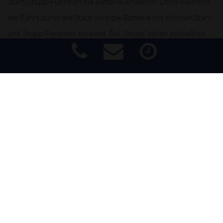
Start/Stopp-Funktion die Batterie erheblich. Denn während
der Fahrt durch die Stadt wird die Batterie mit etlichen Start-
und Stopp-Perioden belastet. Bei „Stopp“ sollen schließlich
elektrische Verbraucher wie Licht, Scheibenwischer und
Multimedia-Dienste weiterhin ihren Dienst verrichten – auch
wenn die Batterie nicht durch den laufenden Motor versorgt
Impressum
|
Haftungsausschluss
|
Datenschutz
|
Barrierefreiheit
wird. Die Belastung durch ein ständiges Ent- und Aufladen
steigt.
Wir checken Ihre Batterie auf Ladezustand. Und sollten Sie
eine neue Batterie benötigen, beraten wir Sie gern über unser
Sortiment an leistungsstarken, langlebigen und sicheren
Batterien in Erstausrüsterqualität. Und selbstverständlich
entsorgen wir Ihre Altbatterie umweltgerecht und