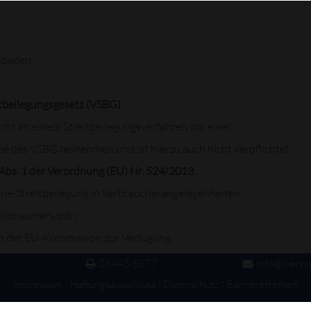
sbaden
tbeilegungsgesetz (VSBG)
ht an einem Streitbeilegungsverfahren vor einer
e des VSBG teilnehmen und ist hierzu auch nicht verpflichtet.
Abs. 1 der Verordnung (EU) Nr. 524/2013:
ne-Streitbeilegung in Verbraucherangelegenheiten
u/consumers/odr/
rm der EU-Kommission zur Verfügung.
8
06445 5077
info@werkst
o wie weitere Infos zu Schiedsstellen finden Sie auf dem Online Po
Impressum
|
Haftungsausschluss
|
Datenschutz
|
Barrierefreiheit