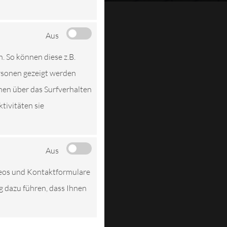
Aus
n. So können diese z.B.
ersonen gezeigt werden
nen über das Surfverhalten
tivitäten sie
Aus
deos und Kontaktformulare
ng dazu führen, dass Ihnen