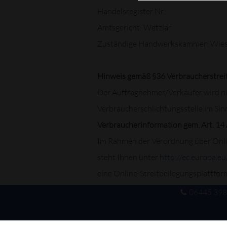
Handelsregister Nr.:
Amtsgericht: Wetzlar
Zuständige Handwerkskammer: Wie
Hinweis gemäß §36 Verbraucherstrei
Der Auftragnehmer/Verkäufer wird nic
Verbraucherschlichtungsstelle im Sinn
Verbraucherinformation gem. Art. 14 
Im Rahmen der Verordnung über Onli
steht Ihnen unter
http://ec.europa.e
eine Online-Streitbeilegungsplattfo
06445 39
Die für uns zuständige Schiedsstelle s
www.kfz-schiedsstellen.de