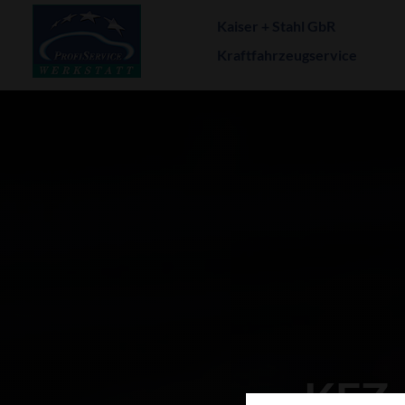
Kaiser + Stahl GbR
Kraftfahrzeugservice
KFZ-