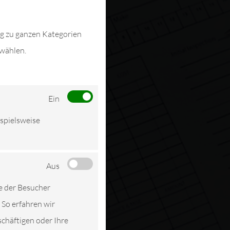
ng zu ganzen Kategorien
swählen.
Ein
ispielsweise
Aus
e der Besucher
 So erfahren wir
schäftigen oder Ihre