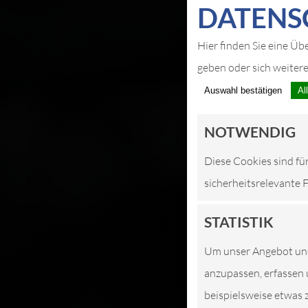
DATEN­S
Hier finden Sie eine Üb
geben oder sich weiter
Auswahl bestätigen
Al
NOTWENDIG
Diese Cookies sind fü
sicherheitsrelevante 
STATISTIK
Um unser Angebot und 
anzupassen, erfassen 
beispielsweise etwas 