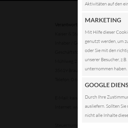
Aktivitäten auf den ei
MARKETING
Verantwortlich:
Mit Hilfe dieser Cooki
Kaiser & Stahl GbR
genutzt werden, um zu
Inhaber / Geschäftsführer: Klaus Kai
oder Sie mit den rich
Geschäftsform: GbR
unserer Besucher, z.B
Mühlweg 2
unternommen haben.
35619 Braunfels- Neukirchen
Telefon: 0 64 45 / 3 98
GOOGLE DIEN
Durch Ihre Zustimmun
E-Mail: kaiserundstahl@t-online.de
ausliefern. Sollten Si
Internet: www.werkstatt-braunfels.d
nicht alle Inhalte die
Steuernummer:DE166518074